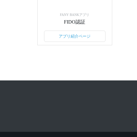
FANY BANKアプリ
FIDO認証
アプリ紹介ページ