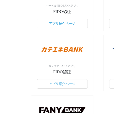
ヘーベルNEOBANKアプリ
FIDO認証
アプリ紹介ページ
カテエネBANKアプリ
FIDO認証
アプリ紹介ページ