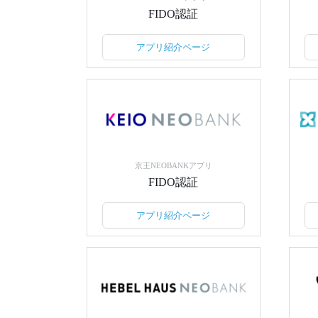
FIDO認証
アプリ紹介ページ
京王NEOBANKアプリ
FIDO認証
アプリ紹介ページ