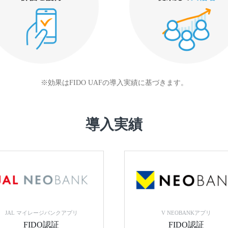
※効果はFIDO UAFの導入実績に基づきます。
導入実績
JAL マイレージバンクアプリ
V NEOBANKアプリ
FIDO認証
FIDO認証