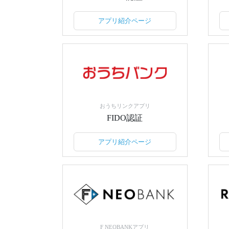
アプリ紹介ページ
おうちリンクアプリ
FIDO認証
アプリ紹介ページ
F NEOBANKアプリ