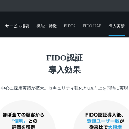
サービス概要
機能・特徴
FIDO2
FIDO UAF
導入実績
FIDO認証
導入効果
を中心に採用実績が拡大。セキュリティ強化とUX向上を同時に実現