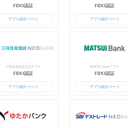
FIDO認証
FIDO認証
アプリ紹介ページ
アプリ紹介ページ
三井住友信託公式アプリ
MATSUI Bankアプリ
FIDO認証
FIDO認証
アプリ紹介ページ
アプリ紹介ページ